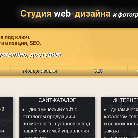
Студия
web
-
дизайна
и фотог
в под ключ.
тимизация, SEO.
ственно, доступно!
Модернизация
SEO
САЙТ-КАТАЛОГ
ИНТЕРНЕ
ий
динамический сайт с
динамическ
каталогом продукции и
каталогом тов
возможностью установки под
и возможност
ли
нашей системой управления
заказа
контентом
система ав