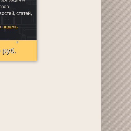
азов
остей, статей,
х недель
*
0
руб.