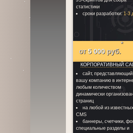
статистики
сроки разработки:
1-3 
*
от
5 000
руб.
КОРПОРАТИВНЫЙ СА
сайт, представляющий
вашу компанию в интерне
любым количеством
динамически организова
страниц
на любой из известны
CMS
баннеры, счетчики, ф
специальные разделы и