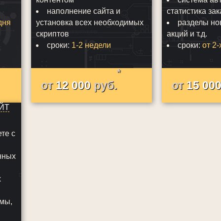
наполнение сайта и
статистика зак
дня
установка всех необходимых
разделы нов
скриптов
акций и т.д.
сроки:
1-2 недели
сроки:
от 2-
*
от
12 000
руб.
от
15 00
ЙТ
те с
нных
х
омы,