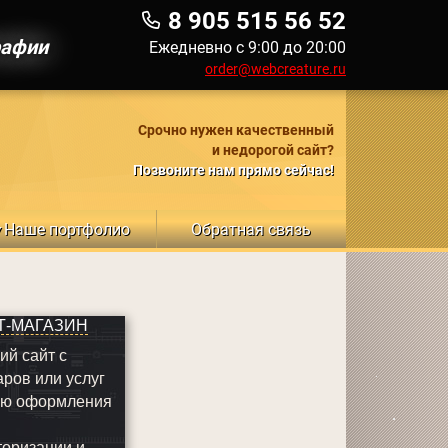
8 905 515 56 52
рафии
Ежедневно с 9:00 до 20:00
order@webcreature.ru
Срочно нужен качественный
и недорогой сайт?
Позвоните нам прямо сейчас!
Наше портфолио
Обратная связь
▼
Т-МАГАЗИН
ий сайт с
аров или услуг
ью оформления
торизации и