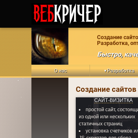
Создание сайто
Разработка, оп
Быстро, каче
О нас
Разработка
▼
Создание сайтов
САЙТ-ВИЗИТКА
простой сайт, состоящ
из одной или нескольких
статичных страниц
установка счетчиков и
JS-скриптов для сбора