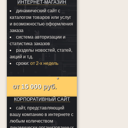
ИНТЕРНЕТ-МАГАЗИН
динамический сайт с
каталогом товаров или услуг
и возможностью оформления
заказа
система авторизации и
статистика заказов
разделы новостей, статей,
акций и т.д.
сроки:
от 2-х недель
*
от
15 000
руб.
КОРПОРАТИВНЫЙ САЙТ
сайт, представляющий
вашу компанию в интернете с
любым количеством
динамически организованных