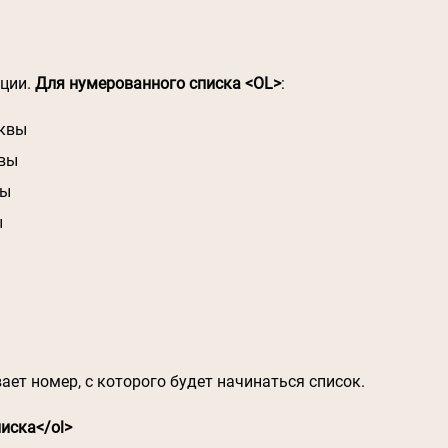
ации.
Для нумерованного списка <OL>
:
уквы
квы
ры
ы
ает номер, с которого будет начинаться список.
писка</ol>