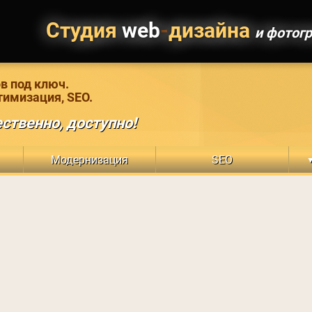
Студия
web
-
дизайна
и фотог
в под ключ.
тимизация, SEO.
ственно, доступно!
Модернизация
SEO