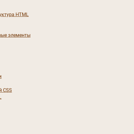
руктура HTML
вые элементы
и
й CSS
L