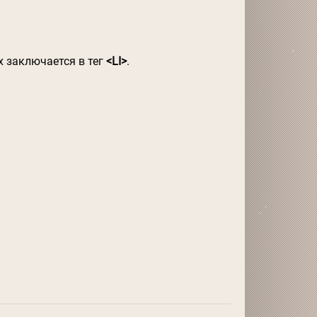
 заключается в тег
<LI>
.