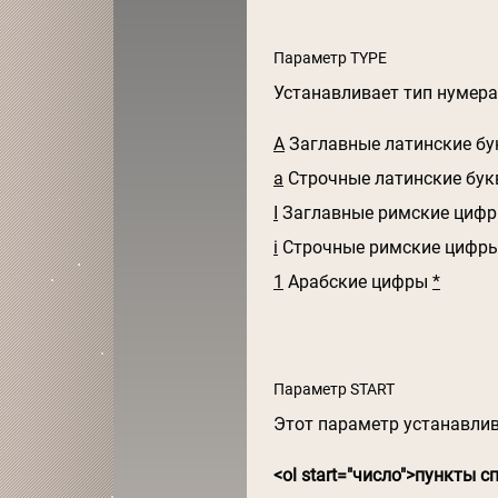
Параметр TYPE
Устанавливает тип нумер
A
Заглавные латинские б
a
Строчные латинские бу
I
Заглавные римские циф
i
Строчные римские цифр
1
Арабские цифры
*
Параметр START
Этот параметр устанавлив
<ol start="число">пункты с