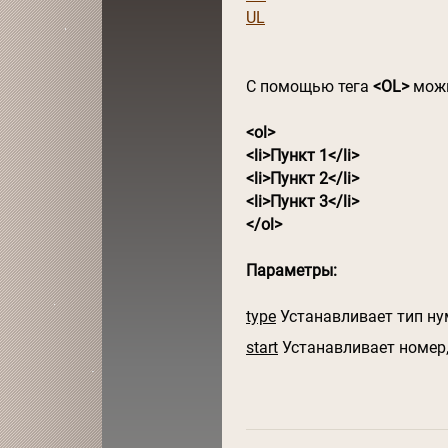
UL
С помощью тега
<OL>
можн
<ol>
<li>Пункт 1</li>
<li>Пункт 2</li>
<li>Пункт 3</li>
</ol>
Параметры:
type
Устанавливает тип н
start
Устанавливает номер,