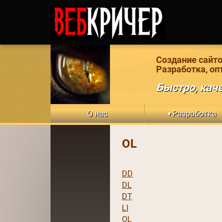
Создание сайто
Разработка, оп
Быстро, каче
О нас
Разработка
▼
OL
DD
DL
DT
LI
OL