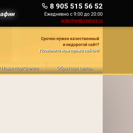
8 905 515 56 52
рафии
Ежедневно с 9:00 до 20:00
order@webcreature.ru
Срочно нужен качественный
и недорогой сайт?
Позвоните нам прямо сейчас!
Наше портфолио
Обратная связь
▼