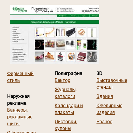
Фирменный
Полиграфия
3D
стиль
Вектор
Выставочные
стенды
Журналы,
Наружная
каталоги
Здания
реклама
Календари и
Ювелирные
Баннеры,
плакаты
изделия
рекламные
Листовки,
Разное
щиты
купоны
Оформление