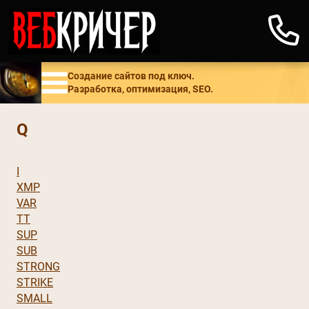
Создание сайтов под ключ.
Разработка, оптимизация, SEO.
Q
I
XMP
VAR
TT
SUP
SUB
STRONG
STRIKE
SMALL