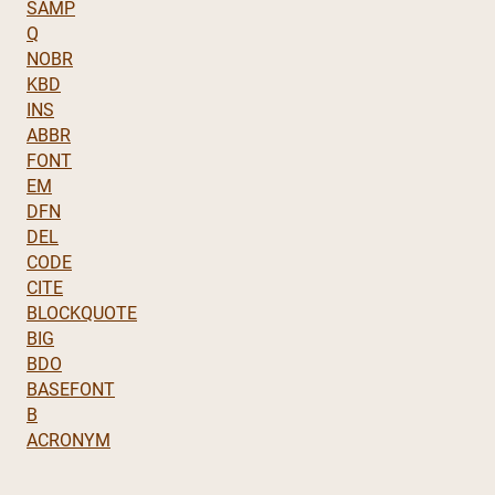
SAMP
Q
NOBR
KBD
INS
ABBR
FONT
EM
DFN
DEL
CODE
CITE
BLOCKQUOTE
BIG
BDO
BASEFONT
B
ACRONYM