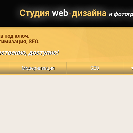
Студия
web
-
дизайна
и фотог
в под ключ.
тимизация, SEO.
ственно, доступно!
Модернизация
SEO