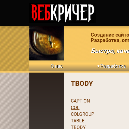
Создание сайто
Разработка, оп
Быстро, каче
О нас
Разработка
▼
TBODY
CAPTION
COL
COLGROUP
TABLE
TBODY