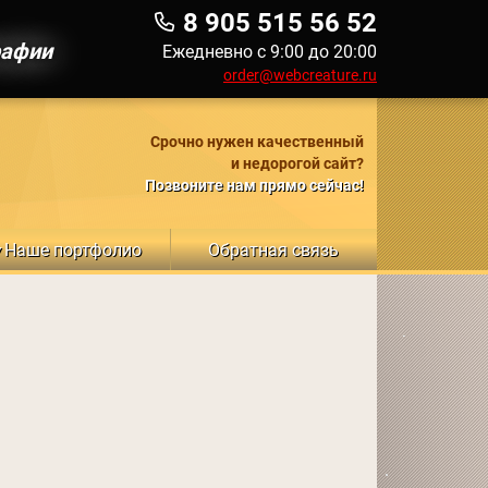
8 905 515 56 52
рафии
Ежедневно с 9:00 до 20:00
order@webcreature.ru
Срочно нужен качественный
и недорогой сайт?
Позвоните нам прямо сейчас!
Наше портфолио
Обратная связь
▼