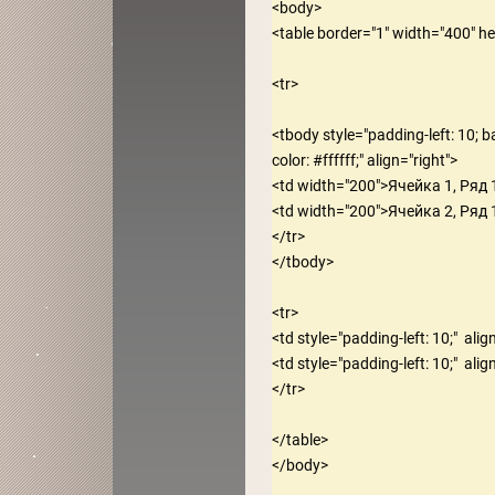
<body>

<table border="1" width="400" he
<tr>

<tbody style="padding-left: 10; 
color: #ffffff;" align="right">

<td width="200">Ячейка 1, Ряд 1
<td width="200">Ячейка 2, Ряд 1
</tr>

</tbody>

<tr>

<td style="padding-left: 10;"  al
<td style="padding-left: 10;"  al
</tr>

</table>
