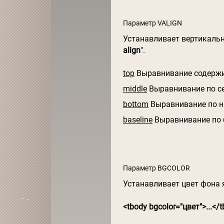
Параметр VALIGN
Устанавливает вертикаль
align
".
top
Выравнивание содержи
middle
Выравнивание по с
bottom
Выравнивание по 
baseline
Выравнивание по б
Параметр BGCOLOR
Устанавливает цвет фона 
<tbody bgcolor="цвет">...</