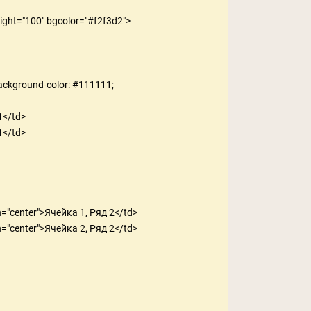
ight="100" bgcolor="#f2f3d2">

background-color: #111111;

</td>

</td>

ign="center">Ячейка 1, Ряд 2</td>

ign="center">Ячейка 2, Ряд 2</td>
