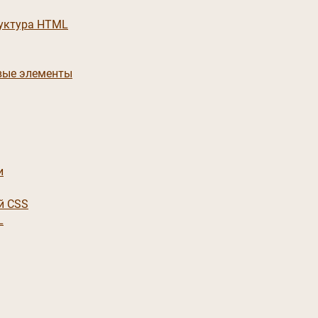
руктура HTML
вые элементы
и
й CSS
L