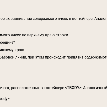
ное выравнивание содержимого ячеек в контейнере. Анал
мого ячеек по верхнему краю строки
ередине
*
нижнему краю
азовой линии, при этом происходит привязка содержимого
ячеек, расположенных в контейнере
<TBODY>
. Аналогичны
tbody>