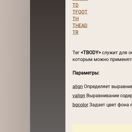
TD
TFOOT
TH
THEAD
TR
Тег
<TBODY>
служит для об
которым можно применять 
Параметры:
align
Определяет выравнив
valign
Выравнивание содер
bgcolor
Задает цвет фона 