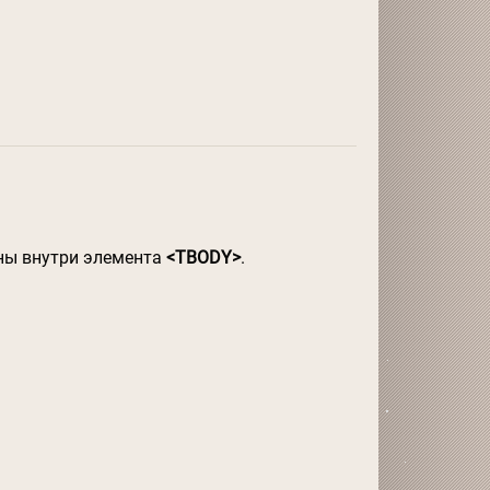
ены внутри элемента
<TBODY>
.