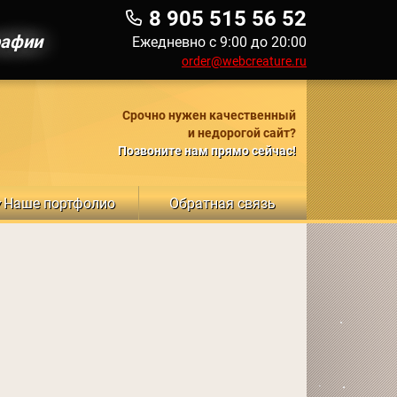
8 905 515 56 52
рафии
Ежедневно с 9:00 до 20:00
order@webcreature.ru
Срочно нужен качественный
и недорогой сайт?
Позвоните нам прямо сейчас!
Наше портфолио
Обратная связь
▼