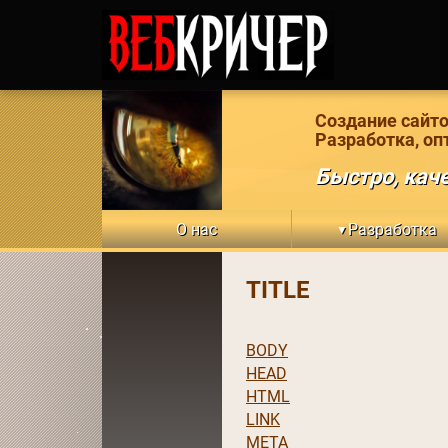
Создание сайто
Разработка, оп
Быстро, каче
О нас
Разработка
▼
TITLE
BODY
HEAD
HTML
LINK
META